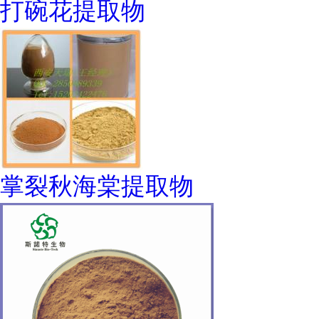
打碗花提取物
掌裂秋海棠提取物