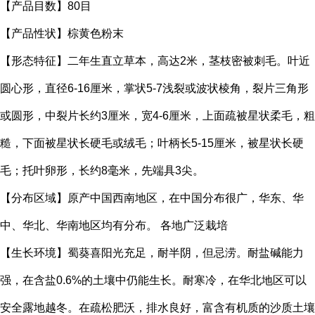
【产品目数】80目
【产品性状】棕黄色粉末
【形态特征】二年生直立草本，高达2米，茎枝密被刺毛。叶近
圆心形，直径6-16厘米，掌状5-7浅裂或波状棱角，裂片三角形
或圆形，中裂片长约3厘米，宽4-6厘米，上面疏被星状柔毛，粗
糙，下面被星状长硬毛或绒毛；叶柄长5-15厘米，被星状长硬
毛；托叶卵形，长约8毫米，先端具3尖。
【分布区域】原产中国西南地区，在中国分布很广，华东、华
中、华北、华南地区均有分布。 各地广泛栽培
【生长环境】蜀葵喜阳光充足，耐半阴，但忌涝。耐盐碱能力
强，在含盐0.6%的土壤中仍能生长。耐寒冷，在华北地区可以
安全露地越冬。在疏松肥沃，排水良好，富含有机质的沙质土壤