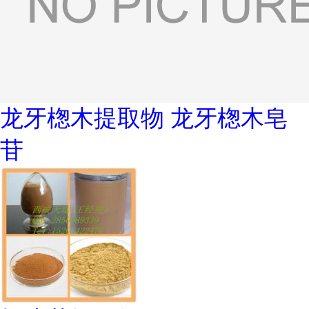
龙牙楤木提取物 龙牙楤木皂
苷