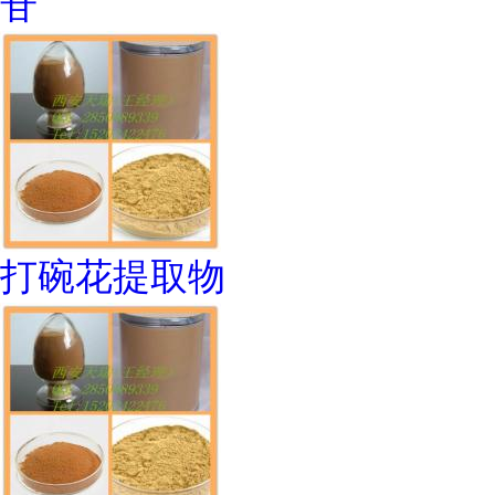
苷
打碗花提取物