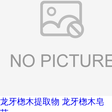
龙牙楤木提取物 龙牙楤木皂