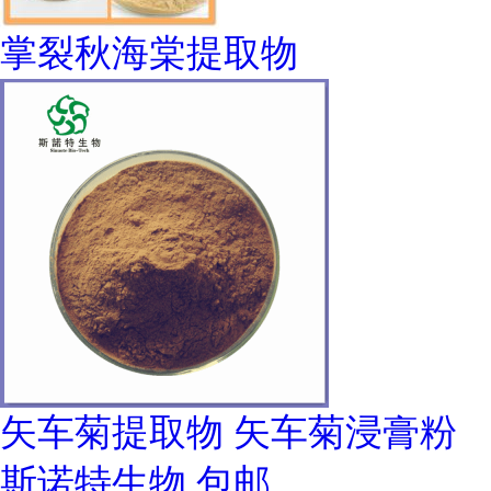
掌裂秋海棠提取物
矢车菊提取物 矢车菊浸膏粉
斯诺特生物 包邮