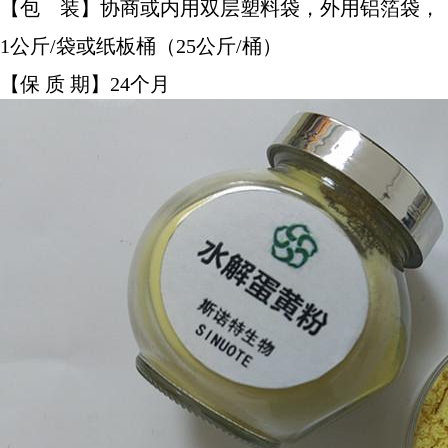
【包 装】协商或内用双层塑料袋，外用铝箔袋，
1公斤/袋或纸板桶（25公斤/桶）
【保 质 期】24个月