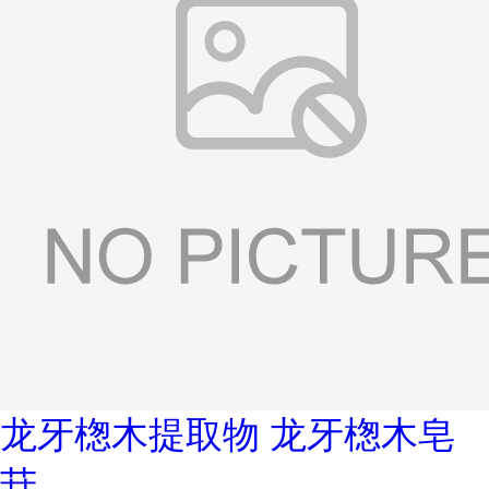
龙牙楤木提取物 龙牙楤木皂
苷