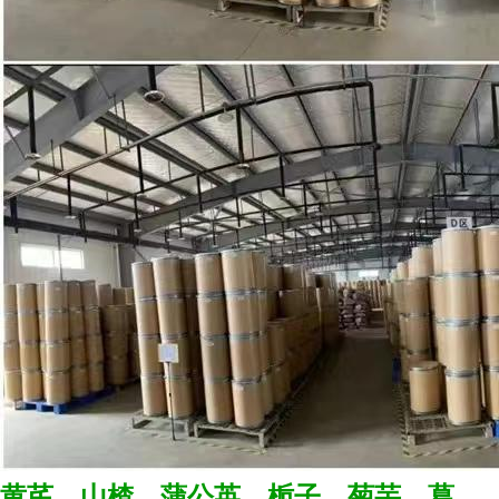
黄芪、山楂、蒲公英、栀子、菊芋、葛