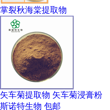
掌裂秋海棠提取物
矢车菊提取物 矢车菊浸膏粉
斯诺特生物 包邮