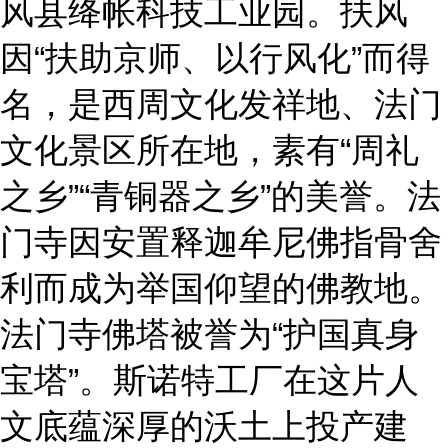
风县绛帐科技工业园
。扶风
因
“扶助京师、以行风化”而得
名，是西周文化发祥地、法门
文化景区所在地，素有“周礼
之乡”“青铜器之乡”的美誉。法
门寺因安置释迦牟尼佛指骨舍
利而成为举国仰望的佛教
地。
法门寺佛塔被誉为
“护国真身
宝塔”
。斯诺特工厂在这片人
文底蕴深厚的沃土上投产建