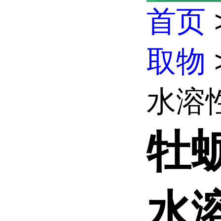
首页
取物
水溶性 
牡
水