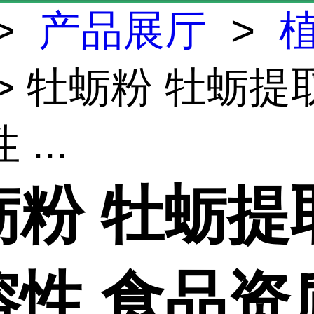
>
产品展厅
>
> 牡蛎粉 牡蛎提
...
蛎粉 牡蛎提
溶性 食品资