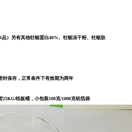
（本品）另有其他牡蛎蛋白40%、牡蛎冻干粉、牡蛎肽
密封保存，正常条件下有效期为两年
5KG/纸板桶，小包装100克/1000克铝箔袋