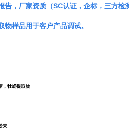
报告，厂家资质（
SC
认证，企标，三方检
取物样品用于客户产品调试。
糖，牡蛎提取物
粉末