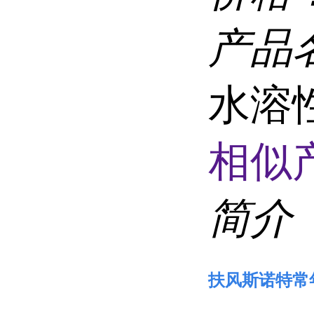
产品
水溶
相似
简介
扶风斯诺特常