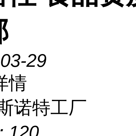
邮
-03-29
详情
斯诺特工厂
：
120