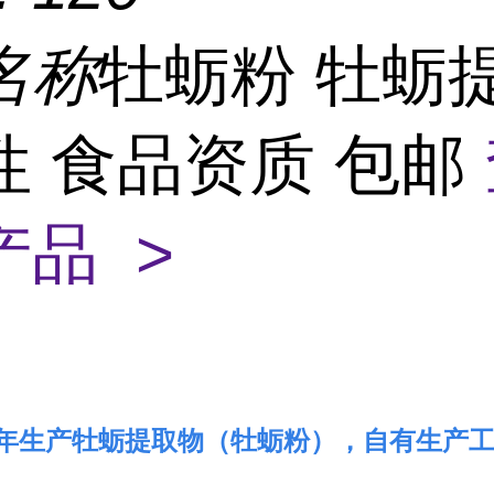
名称
牡蛎粉 牡蛎
性 食品资质 包邮
产品 >
年生产牡蛎提取物（牡蛎粉），自有生产