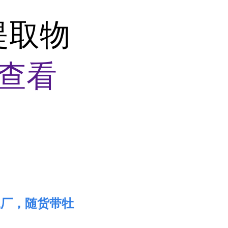
提取物
查看
工厂，随货带牡