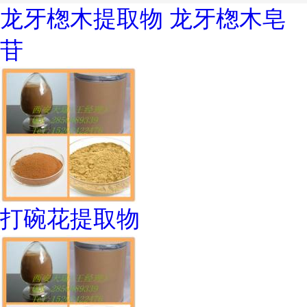
龙牙楤木提取物 龙牙楤木皂
苷
打碗花提取物