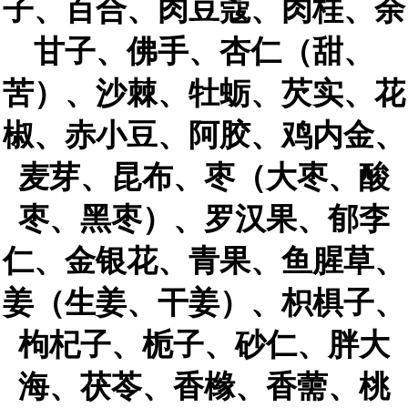
子、百合、肉豆蔻、肉桂、余
甘子、佛手、杏仁（甜、
苦）、沙棘、牡蛎、芡实、花
椒、赤小豆、阿胶、鸡内金、
麦芽、昆布、枣（大枣、酸
枣、黑枣）、罗汉果、郁李
仁、金银花、青果、鱼腥草、
姜（生姜、干姜）、枳椇子、
枸杞子、栀子、砂仁、胖大
海、茯苓、香橼、香薷、桃