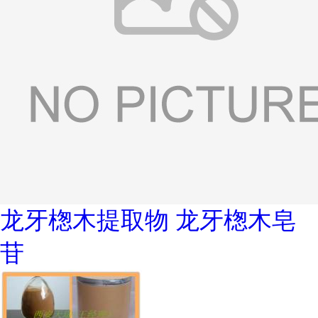
龙牙楤木提取物 龙牙楤木皂
苷