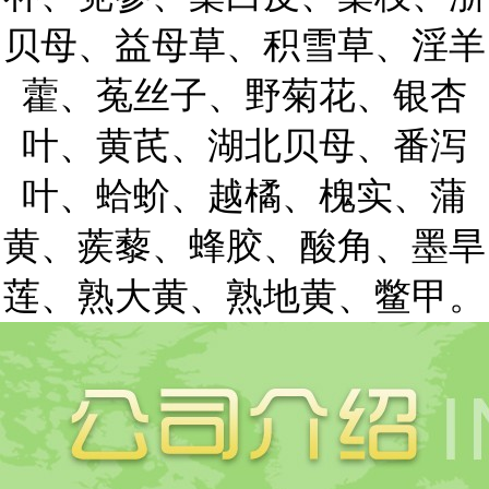
贝母、益母草、积雪草、淫羊
藿、菟丝子、野菊花、银杏
叶、黄芪、湖北贝母、番泻
叶、蛤蚧、越橘、槐实、蒲
黄、蒺藜、蜂胶、酸角、墨旱
莲、熟大黄、熟地黄、鳖甲。