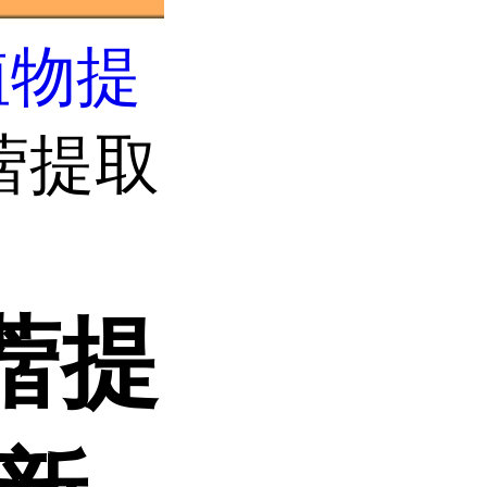
植物提
蓿提取
蓿提