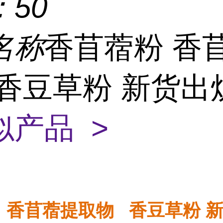
：
50
名称
香苜蓿粉 香
 香豆草粉 新货出
似产品 >
 香苜蓿提取物 香豆草粉 