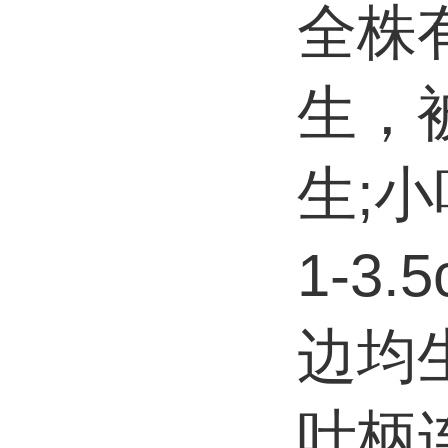
全株
生，
生;
1-3.
边均
叶柄