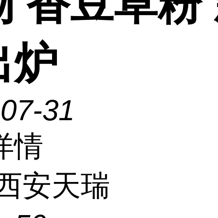
物 香豆草粉
出炉
-07-31
详情
西安天瑞