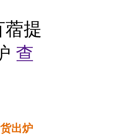
苜蓿提
炉
查
新货出炉