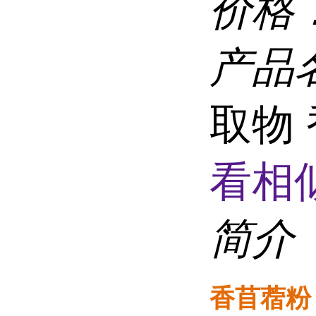
价格
产品
取物
看相
简介
香苜蓿粉