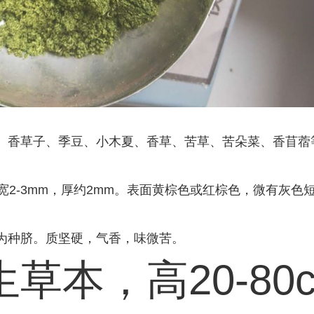
、香草子、季豆、小木夏、香草、苦草、苦朵菜、香苜蓿
，宽2-3mm，厚约2mm。表面黄棕色或红棕色，微有灰
为种脐。质坚硬，气香，味微苦。
草本，高20-80