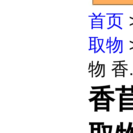
首页
取物
物 香.
香