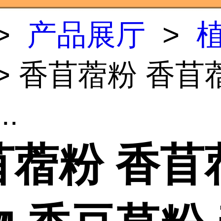
>
产品展厅
>
> 香苜蓿粉 香苜
..
苜蓿粉 香苜