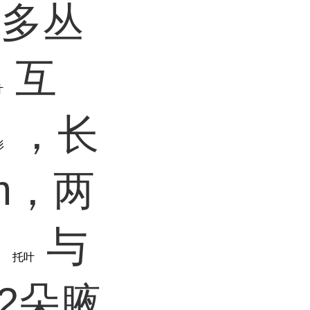
，多丛
互
叶
，长
形
cm，两
，
与
托叶
2朵腋