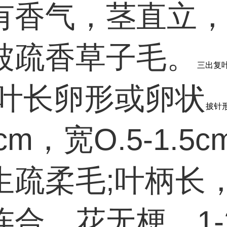
有香气，茎直立
被疏香草子毛。
三出复
小叶长卵形或卵状
披针
5cm，宽O.5-1.5
生疏柔毛;叶柄长
连合。花无梗，1-