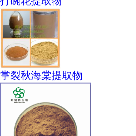
打碗花提取物
掌裂秋海棠提取物