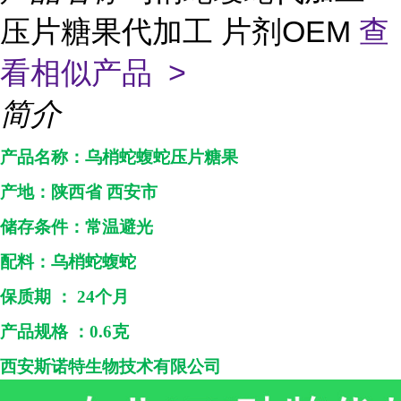
压片糖果代加工 片剂OEM
查
看相似产品 >
简介
产品名称：
乌梢蛇蝮蛇压片糖果
产地：
陕西省
西安市
储存条件：常温避光
配料：
乌梢蛇蝮蛇
保质期
：
24个月
产品规格
：
0.6克
西安斯诺特生物技术
有限公司