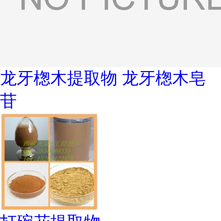
龙牙楤木提取物 龙牙楤木皂
苷