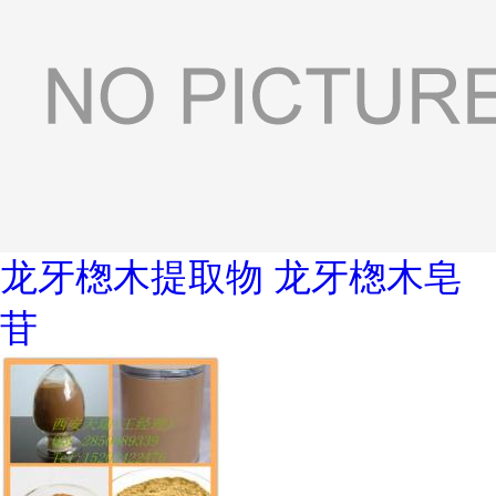
龙牙楤木提取物 龙牙楤木皂
苷