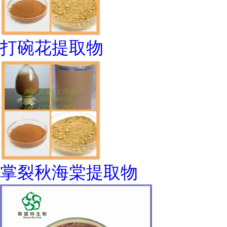
打碗花提取物
掌裂秋海棠提取物