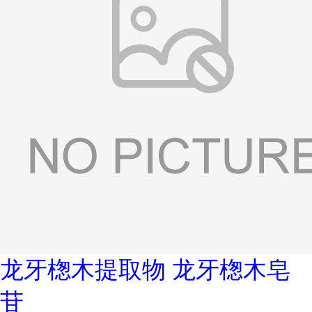
龙牙楤木提取物 龙牙楤木皂
苷