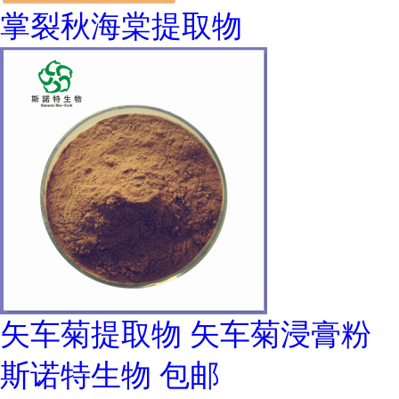
掌裂秋海棠提取物
矢车菊提取物 矢车菊浸膏粉
斯诺特生物 包邮