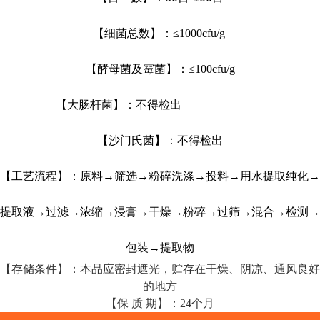
【细菌总数】：≤1000cfu/g
【
酵母菌及霉菌
】：
≤100cfu/g
【大肠杆菌】：
不得检出
【沙门氏菌】：不得检出
【工艺流程】：原料→筛选→粉碎洗涤→投料→用水提取纯化→
提取液→过滤→浓缩→浸膏→干燥→粉碎→过筛→混合→检测→
包装→提取物
【存储条件】：本品应密封遮光，贮存在干燥、阴凉、通风良好
的地方
【保 质 期】：24个月