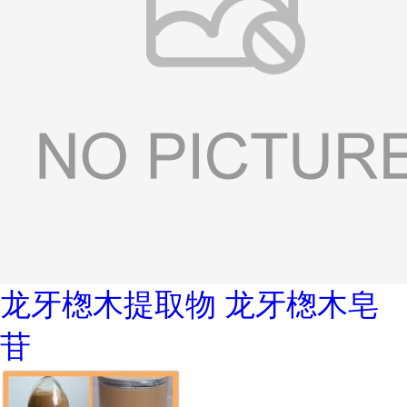
龙牙楤木提取物 龙牙楤木皂
苷