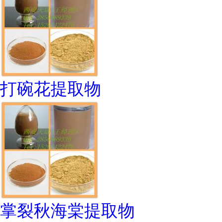
打碗花提取物
掌裂秋海棠提取物